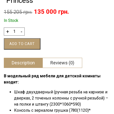
“Princess”
Original
Current
135 000
грн.
155 205
грн.
price
price
In Stock
was:
is:
Furniture
+
-
for
155
135
children's
ADD TO CART
205 грн..
000 грн..
room
"Princess"
quantity
Description
Reviews (0)
В модельный ряд мебели для детской комнаты
входит:
Шкаф двухдверный (ручная резьба на карнизе и
дверках, 2 точеных колонны с ручной резьбой) –
на полки и штангу (2300*1060*590)
Консоль с зеркалом грушка (780(1120)*