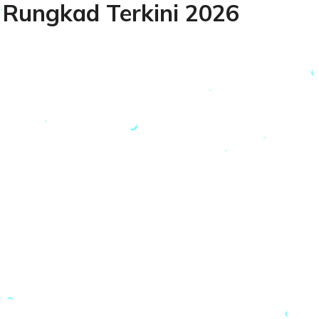
Rungkad Terkini 2026