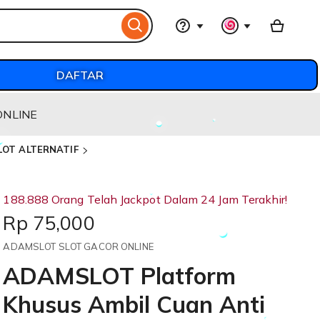
DAFTAR
ONLINE
OT ALTERNATIF
188.888 Orang Telah Jackpot Dalam 24 Jam Terakhir!
Price:
Rp 75,000
ADAMSLOT SLOT GACOR ONLINE
ADAMSLOT Platform
Khusus Ambil Cuan Anti