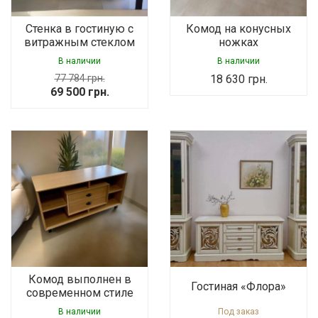
Стенка в гостиную с
Комод на конусных
витражным стеклом
ножках
В наличии
В наличии
77 784
грн.
18 630
грн.
Original
Current
69 500
грн.
price
price
was:
is:
77
69
784 грн..
500 грн..
Комод выполнен в
Гостиная «Флора»
современном стиле
В наличии
Под заказ