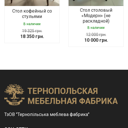
Стол столовый
Стол кофейный со
«Модерн» (не
стульями
раскладной)
В наличии
В наличии
19 325
грн.
12 000
грн.
Original
Current
18 350
грн.
Original
Current
10 000
грн.
price
price
price
price
was:
is:
was:
is:
19
18
12
10
325 грн..
350 грн..
000 грн..
000 грн..
ТзОВ "Тернопільська меблева фабрика"