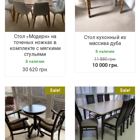
Стол «Модерн» на
Стол кухонный из
точеных ножках в
массива дуба
комплекте с мягкими
В наличии
стульями
11 880
грн.
В наличии
Original
Current
10 000
грн.
30 620
грн.
price
price
was:
is:
11
10
Sale!
Sale!
880 грн..
000 грн..