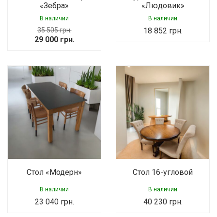
«Зебра»
«Людовик»
В наличии
В наличии
35 505
грн.
18 852
грн.
Original
Current
29 000
грн.
price
price
was:
is:
35
29
505 грн..
000 грн..
Стол «Модерн»
Стол 16-угловой
В наличии
В наличии
23 040
грн.
40 230
грн.