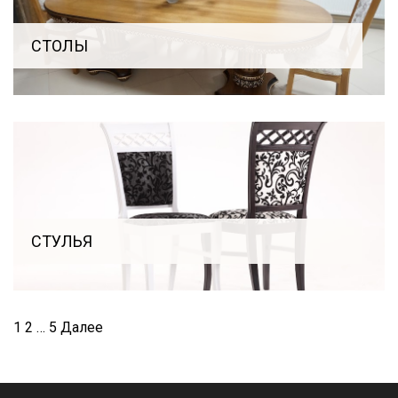
СТОЛЫ
СТУЛЬЯ
Пагинация
1
2
…
5
Далее
записей