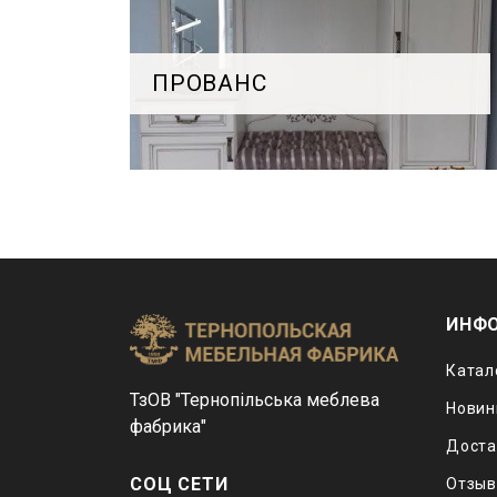
ПРОВАНС
ИНФ
Катал
ТзОВ "Тернопільська меблева
Новин
фабрика"
Доста
СОЦ СЕТИ
Отзы