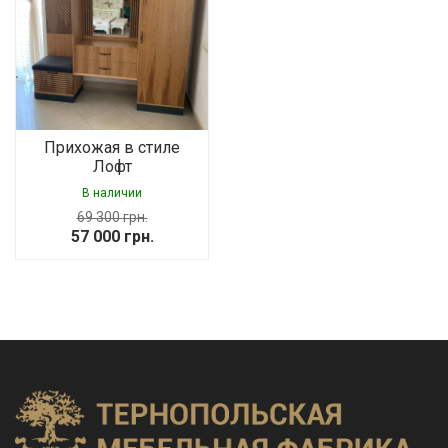
Прихожая в стиле
Лофт
В наличии
69 300
грн.
Original
Current
57 000
грн.
price
price
was:
is:
69
57
300 грн..
000 грн..