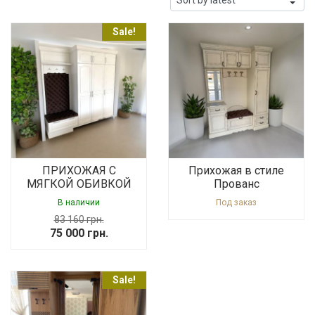
Sale!
ПРИХОЖАЯ С
Прихожая в стиле
МЯГКОЙ ОБИВКОЙ
Прованс
В наличии
Под заказ
83 160
грн.
Original
Current
75 000
грн.
price
price
was:
is:
Sale!
83
75
160 грн..
000 грн..