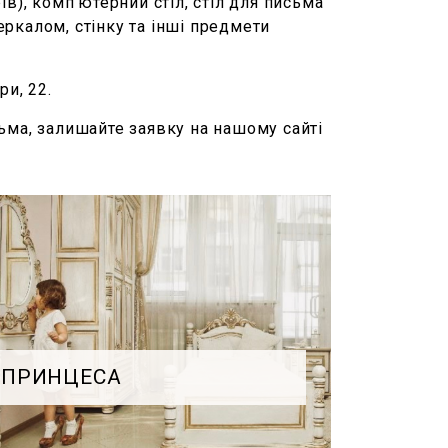
в), комп’ютерний стіл, стіл для письма
еркалом, стінку та інші предмети
ри, 22.
ьма, залишайте заявку на нашому сайті
ПРИНЦЕСА