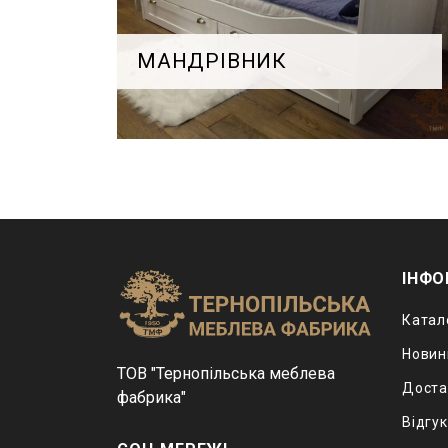
МАНДРІВНИК
ІНФО
Катал
Новин
ТОВ "Тернопільська меблева
Доста
фабрика"
Відгу