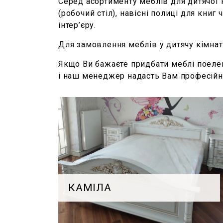
Серед асортименту меблів для дитячої к
(робочий стіл), навісні полиці для книг
інтер’єру.
Для замовлення меблів у дитячу кімнату
Якщо Ви бажаєте придбати меблі поелем
і наш менеджер надасть Вам професійн
КАМІЛА