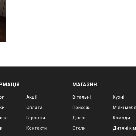
РМАЦІЯ
МАГАЗИН
ог
Акції
Вітальні
Кухні
ки
Оплата
Прихожі
М’які мебл
вка
Гарантія
Двері
Комоди
ки
Контакти
Столи
Дитячі кі