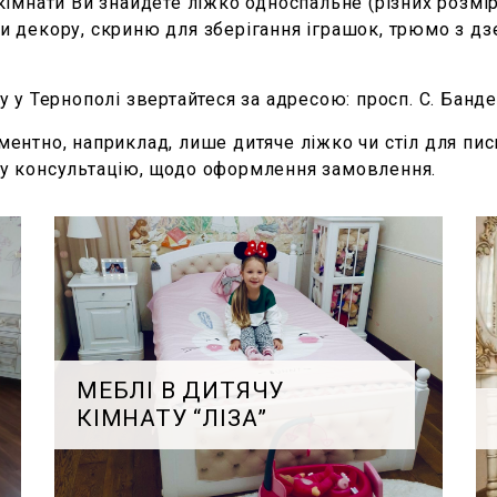
імнати Ви знайдете ліжко односпальне (різних розмірі
 чи декору, скриню для зберігання іграшок, трюмо з дз
 у Тернополі звертайтеся за адресою: просп. С. Банде
ентно, наприклад, лише дитяче ліжко чи стіл для пис
у консультацію, щодо оформлення замовлення.
МЕБЛІ В ДИТЯЧУ
КІМНАТУ “ЛІЗА”